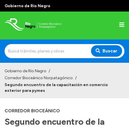
Gobierno de Río Negro
Buscar
Inicio
Gobierno de Río Negro
/
Corredor Bioceánico Norpatagónico
/
Segundo encuentro de la capacitación en comercio
exterior para pymes
Transparencia
Presupuesto
CORREDOR BIOCEÁNICO
Boletín Oficial
Segundo encuentro de la
Compras y licitaciones