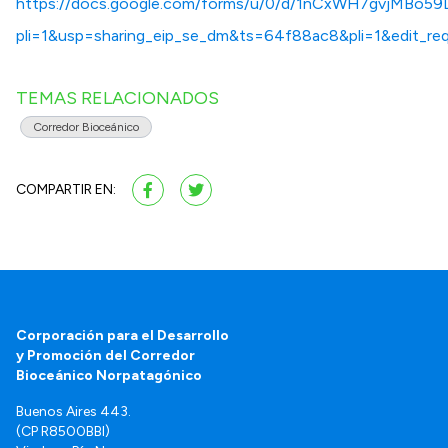
https://docs.google.com/forms/u/0/d/1nCxWH7gvjMBo59
pli=1&usp=sharing_eip_se_dm&ts=64f88ac8&pli=1&edit_re
TEMAS RELACIONADOS
Corredor Bioceánico
COMPARTIR EN:
Corporación para el Desarrollo
y Promoción del Corredor
Bioceánico Norpatagónico
Buenos Aires 443.
(CP R8500BBI)